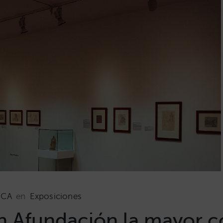
NCA
en
Exposiciones
 Afundación la mayor c