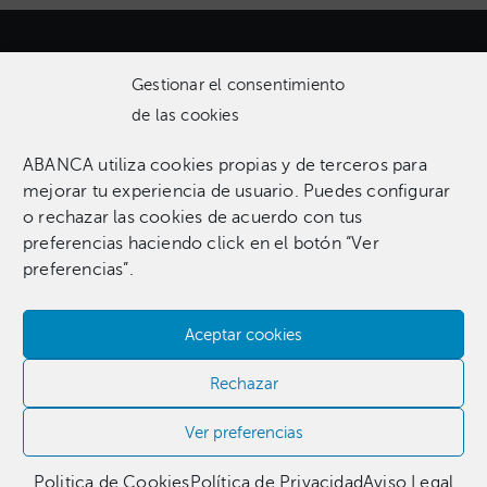
Gestionar el consentimiento
de las cookies
ABANCA utiliza cookies propias y de terceros para
Una colección que incluye 1.369 obras entre pinturas,
mejorar tu experiencia de usuario. Puedes configurar
esculturas, fotografías, grabados, dibujos e instalaciones
o rechazar las cookies de acuerdo con tus
pertenecientes a 255 artistas.​
preferencias haciendo click en el botón “Ver
preferencias”.
Aceptar cookies
Contacta con nosotros​
Rechazar
981 186 331
Ver preferencias
Politica de Cookies
Política de Privacidad
Aviso Legal