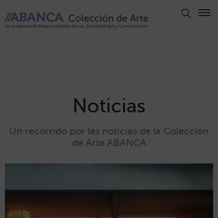
Aviso
Legal
Política
de
Privacidad
Noticias
Politica
de
Un recorrido por las noticias de la Colección
Cookies
de Arte ABANCA
Panel
de
Cookies
Derechos
de Autor
ABANCA