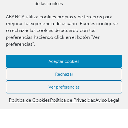
de las cookies
ABANCA utiliza cookies propias y de terceros para
Una colección que incluye 1.369 obras entre pinturas,
mejorar tu experiencia de usuario. Puedes configurar
esculturas, fotografías, grabados, dibujos e instalaciones
o rechazar las cookies de acuerdo con tus
pertenecientes a 255 artistas.​
preferencias haciendo click en el botón “Ver
preferencias”.
Aceptar cookies
Contacta con nosotros​
Rechazar
981 186 331
Ver preferencias
Politica de Cookies
Política de Privacidad
Aviso Legal