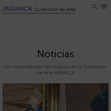
Aviso
Legal
Política
de
Privacidad
Noticias
Politica
de
Un recorrido por las noticias de la Colección
Cookies
de Arte ABANCA
Panel
de
Cookies
Derechos
de Autor
ABANCA