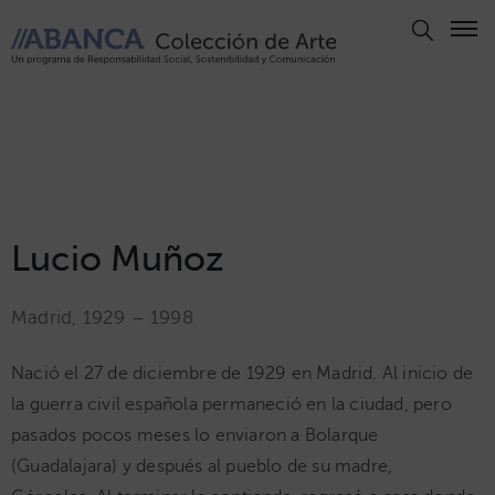
Aviso
Legal
Política
de
Privacidad
Politica
Lucio Muñoz
de
Cookies
Madrid, 1929 – 1998
Panel
de
Nació el 27 de diciembre de 1929 en Madrid. Al inicio de
Cookies
la guerra civil española permaneció en la ciudad, pero
Derechos
pasados pocos meses lo enviaron a Bolarque
de Autor
(Guadalajara) y después al pueblo de su madre,
ABANCA