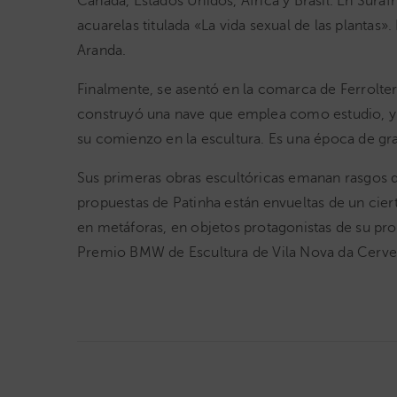
Canadá, Estados Unidos, África y Brasil. En Suráf
acuarelas titulada «La vida sexual de las plantas
Aranda.
Finalmente, se asentó en la comarca de Ferrolter
construyó una nave que emplea como estudio, y qu
su comienzo en la escultura. Es una época de gran 
Sus primeras obras escultóricas emanan rasgos de
propuestas de Patinha están envueltas de un cie
en metáforas, en objetos protagonistas de su pr
Premio BMW de Escultura de Vila Nova da Cerveir