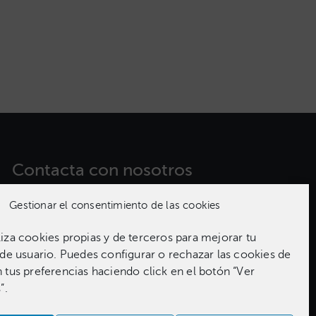
Contacta con nosotros​
Gestionar el consentimiento de las cookies
981 186 331
za cookies propias y de terceros para mejorar tu
de usuario. Puedes configurar o rechazar las cookies de
tus preferencias haciendo click en el botón “Ver
”.
 Autor
ABANCA