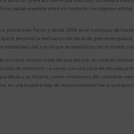
rica sufrió un grave accidente que precipitó su vuelta a Madr
». En la capital española entró en contacto con algunos artis
ra, primero en Ferrol y desde 1988 en el municipio de Narón, 
e le permitió la realización de obras de gran envergadura, 
estabilidad vital y en la que se sensibiliza con el mundo rura
 un cierto mundo irreal del que pervive un carácter biomorfi
rto halo de intimismo –a veces con una carta de naturaleza 
opia fábula y su historia, como «médiums» del constante re
a, en una muestra más de reconocimiento hacia su trayectori