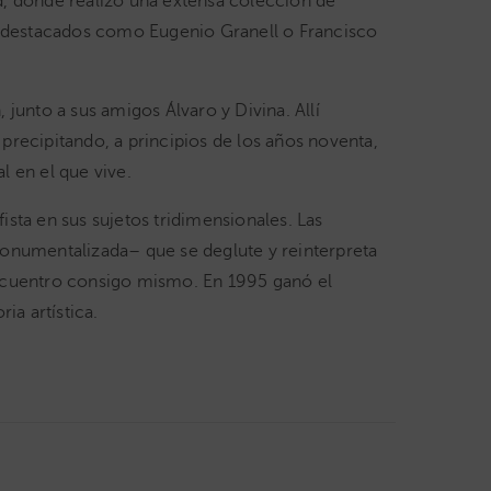
id, donde realizó una extensa colección de
tas destacados como Eugenio Granell o Francisco
junto a sus amigos Álvaro y Divina. Allí
precipitando, a principios de los años noventa,
l en el que vive.
sta en sus sujetos tridimensionales. Las
monumentalizada– que se deglute y reinterpreta
encuentro consigo mismo. En 1995 ganó el
a artística.