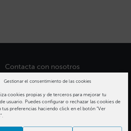
Contacta con nosotros​
Gestionar el consentimiento de las cookies
981 186 331
za cookies propias y de terceros para mejorar tu
de usuario. Puedes configurar o rechazar las cookies de
tus preferencias haciendo click en el botón “Ver
”.
 Autor
ABANCA