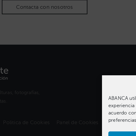
Contacta con nosotros
turas, fotografías,
ABANCA utili
as.​
experiencia 
acuerdo con 
preferencias
Politica de Cookies
Panel de Cookies
Derechos de