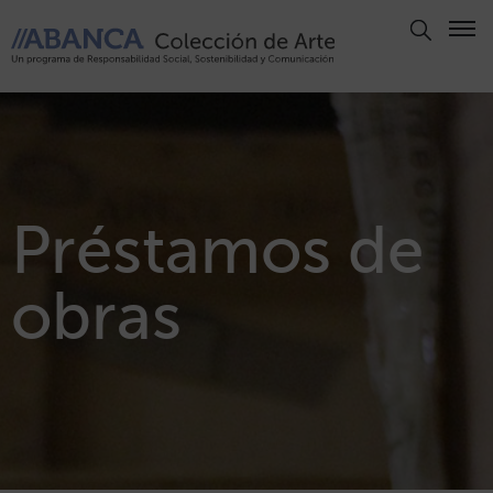
Aviso
Legal
Política
de
Privacidad
Préstamos de
Politica
de
obras
Cookies
Panel
de
Cookies
Derechos
de Autor
ABANCA