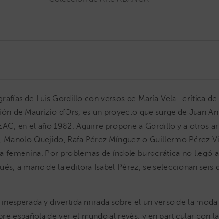
igrafías de Luis Gordillo con versos de María Vela -crítica d
ión de Maurizio d'Ors, es un proyecto que surge de Juan An
EAC, en el año 1982. Aguirre propone a Gordillo y a otros a
, Manolo Quejido, Rafa Pérez Mínguez o Guillermo Pérez Vill
a femenina. Por problemas de índole burocrática no llegó a 
ués, a mano de la editora Isabel Pérez, se seleccionan seis d
a inesperada y divertida mirada sobre el universo de la mod
re española de ver el mundo al revés, y en particular con l