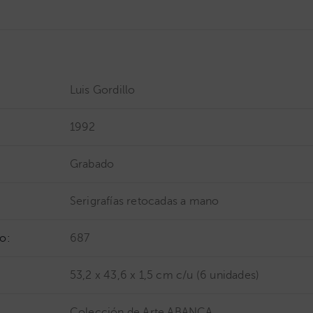
Luis Gordillo
1992
Grabado
Serigrafías retocadas a mano
o:
687
53,2 x 43,6 x 1,5 cm c/u (6 unidades)
Colección de Arte ABANCA