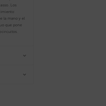
casso. Los
vimiento
de la mano y el
nuo que pone
ocircuitos.