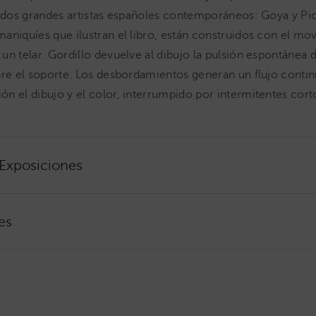
s dos grandes artistas españoles contemporáneos: Goya y Pi
aniquíes que ilustran el libro, están construidos con el mo
un telar. Gordillo devuelve al dibujo la pulsión espontánea 
bre el soporte. Los desbordamientos generan un flujo conti
n el dibujo y el color, interrumpido por intermitentes cort
 Exposiciones
es