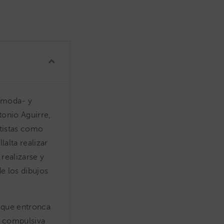
e moda- y
tonio Aguirre,
rtistas como
alta realizar
realizarse y
e los dibujos
a que entronca
a compulsiva