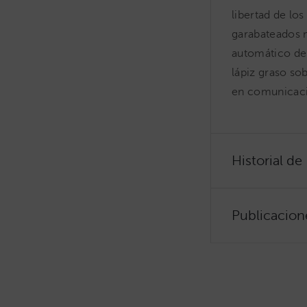
libertad de lo
garabateados m
automático de 
lápiz graso so
en comunicació
Historial de
Publicacion