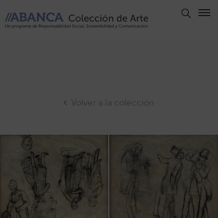
Aviso
Legal
Política
de
Privacidad
Volver a la colección
Politica
de
Cookies
Panel
de
Cookies
Derechos
de Autor
ABANCA