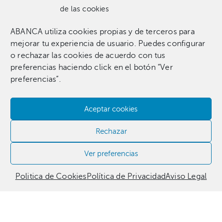
de las cookies
ABANCA utiliza cookies propias y de terceros para
Una colección que incluye 1.369 obras entre pinturas,
mejorar tu experiencia de usuario. Puedes configurar
esculturas, fotografías, grabados, dibujos e instalaciones
o rechazar las cookies de acuerdo con tus
pertenecientes a 255 artistas.​
preferencias haciendo click en el botón “Ver
preferencias”.
Aceptar cookies
Contacta con nosotros​
Rechazar
981 186 331
Ver preferencias
Politica de Cookies
Política de Privacidad
Aviso Legal