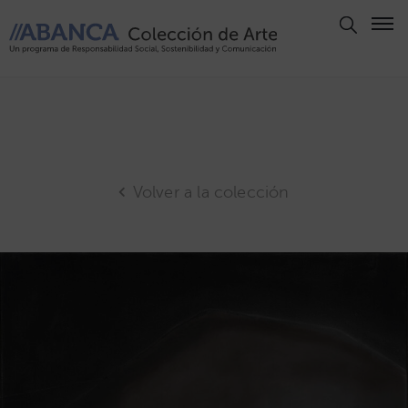
Aviso
Legal
Política
de
Privacidad
Volver a la colección
Politica
de
Cookies
Panel
de
Cookies
Derechos
de Autor
ABANCA