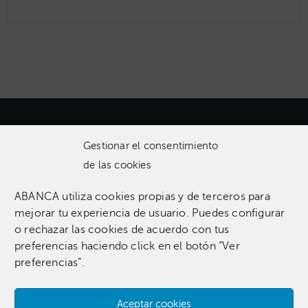
Gestionar el consentimiento
de las cookies
ABANCA utiliza cookies propias y de terceros para
Una colección que incluye 1.369 obras entre pinturas,
mejorar tu experiencia de usuario. Puedes configurar
esculturas, fotografías, grabados, dibujos e instalaciones
o rechazar las cookies de acuerdo con tus
pertenecientes a 255 artistas.​
preferencias haciendo click en el botón “Ver
preferencias”.
Aceptar cookies