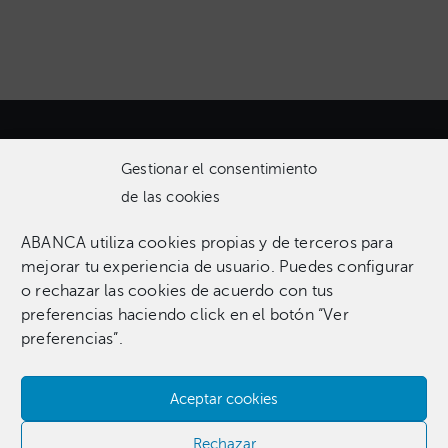
Gestionar el consentimiento
de las cookies
ABANCA utiliza cookies propias y de terceros para
Una colección que incluye 1.369 obras entre pinturas,
mejorar tu experiencia de usuario. Puedes configurar
esculturas, fotografías, grabados, dibujos e instalaciones
o rechazar las cookies de acuerdo con tus
pertenecientes a 255 artistas.​
preferencias haciendo click en el botón “Ver
preferencias”.
Aceptar cookies
Contacta con nosotros​
Rechazar