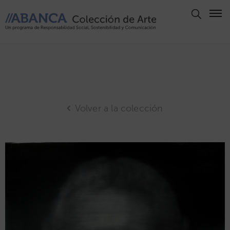
Aviso
Legal
Política
de
Privacidad
Volver a la colección
Politica
de
Cookies
Panel
de
Cookies
Derechos
de Autor
ABANCA