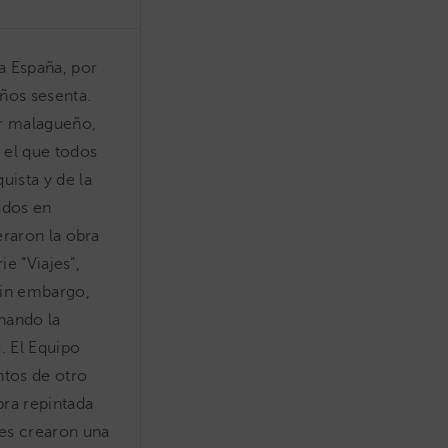
a España, por
ños sesenta.
or malagueño,
 el que todos
uista y de la
sados en
eraron la obra
ie “Viajes”,
Sin embargo,
nando la
. El Equipo
ntos de otro
bra repintada
bes crearon una