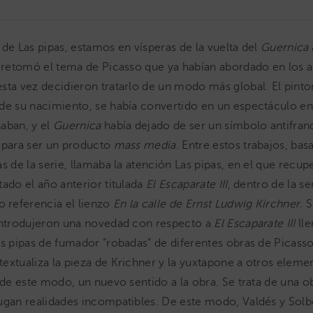
 de Las pipas, estamos en vísperas de la vuelta del
Guernica
o retomó el tema de Picasso que ya habían abordado en los a
sta vez decidieron tratarlo de un modo más global. El pint
de su nacimiento, se había convertido en un espectáculo en
aban, y el
Guernica
había dejado de ser un símbolo antifranq
 para ser un producto
mass media
. Entre estos trabajos, ba
s de la serie, llamaba la atención Las pipas, en el que recup
ado el año anterior titulada
El Escaparate III
, dentro de la ser
referencia el lienzo
En la calle de Ernst Ludwig Kirchner
. 
introdujeron una novedad con respecto a
El Escaparate III
lle
as pipas de fumador “robadas” de diferentes obras de Picasso
extualiza la pieza de Krichner y la yuxtapone a otros eleme
, de este modo, un nuevo sentido a la obra. Se trata de una o
ugan realidades incompatibles. De este modo, Valdés y Sol