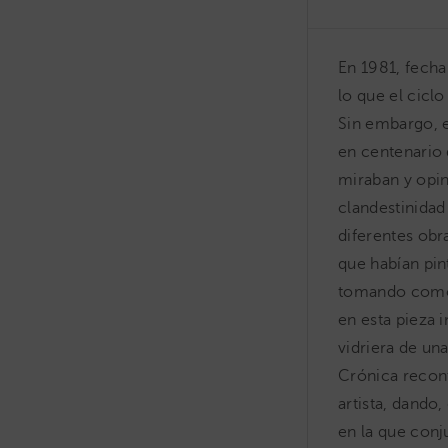
En 1981, fecha
lo que el cicl
Sin embargo, e
en centenario 
miraban y opin
clandestinidad
diferentes obra
que habían pint
tomando como 
en esta pieza 
vidriera de un
Crónica recont
artista, dando
en la que conj