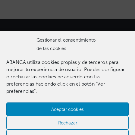
Gestionar el consentimiento
de las cookies
ABANCA utiliza cookies propias y de terceros para
Una colección que incluye 1.369 obras entre pinturas,
mejorar tu experiencia de usuario. Puedes configurar
esculturas, fotografías, grabados, dibujos e instalaciones
o rechazar las cookies de acuerdo con tus
pertenecientes a 255 artistas.​
preferencias haciendo click en el botón “Ver
preferencias”.
Aceptar cookies
Contacta con nosotros​
Rechazar
981 186 331