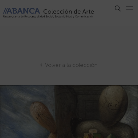
Aviso
Legal
Política
de
Privacidad
Volver a la colección
Politica
de
Cookies
Panel
de
Cookies
Derechos
de Autor
ABANCA