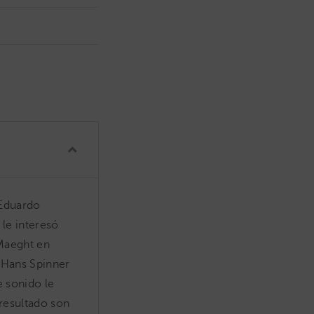
 Eduardo
 le interesó
 Maeght en
e Hans Spinner
e sonido le
 resultado son