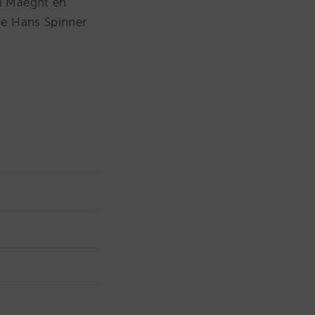
ón Maeght en
ue Hans Spinner