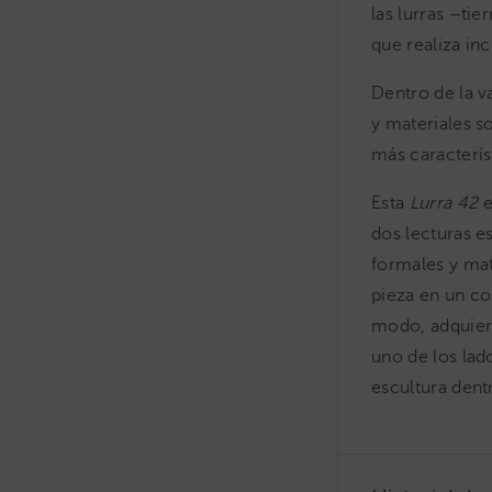
las lurras –ti
que realiza in
Dentro de la v
y materiales 
más caracterís
Esta
Lurra 42
e
dos lecturas e
formales y mate
pieza en un co
modo, adquiere
uno de los lad
escultura dent