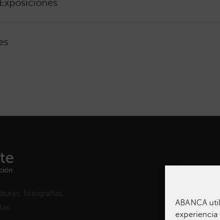
 Exposiciones
es
turas, fotografías,
ABANCA utili
as.​
experiencia 