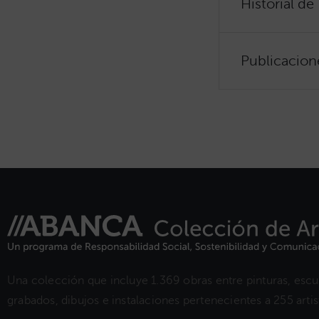
Historial de
Publicacion
Una colección que incluye 1.369 obras entre pinturas, escul
grabados, dibujos e instalaciones pertenecientes a 255 artist