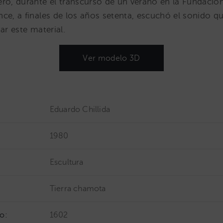
ero, durante el transcurso de un verano en la Fundaci
ce, a finales de los años setenta, escuchó el sonido q
ar este material.
Ver modelo 3D
Eduardo Chillida
1980
Escultura
Tierra chamota
o:
1602