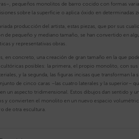
erras–, pequeños monolitos de barro cocido con formas varia
cisiones sobre la superficie o aplica óxido en determinadas z
ariada producción del artista, estas piezas, que por sus cual
son de pequeño y mediano tamaño, se han convertido en alg
ticas y representativas obras.
s, en concreto, una creación de gran tamaño en la que po
scultóricas posibles: la primera, el propio monolito, con sus
riales, y la segunda, las figuras incisas que transforman la s
njunto de cinco caras –las cuatro laterales y la superior– qu
n un aspecto tridimensional. Estos dibujos dan sentido y u
os y convierten el monolito en un nuevo espacio volumétric
ro de otra escultura.