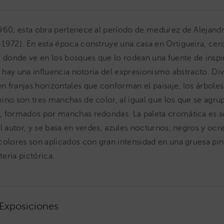
960, esta obra pertenece al período de medurez de Alejand
1972). En esta época construye una casa en Ortigueira, cerc
í donde ve en los bosques que lo rodean una fuente de inspi
a hay una influencia notoria del expresionismo abstracto. Div
 franjas horizontales que conforman el paisaje, los árbole
ino son tres manchas de color, al igual que los que se agru
 formados por manchas redondas. La paleta cromática es so
el autor, y se basa en verdes, azules nocturnos, negros y oc
colores son aplicados con gran intensidad en una gruesa pin
eria pictórica.
 Exposiciones