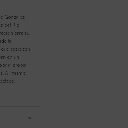
ro González
a del Río
ración para su
ide la
s que aparecen
pan en un
bria, propia
res. Al mismo
celada,