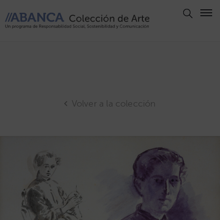
Aviso
Legal
Política
de
Privacidad
Volver a la colección
Politica
de
Cookies
Panel
de
Cookies
Derechos
de Autor
ABANCA