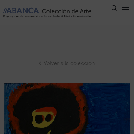
Aviso
Legal
Política
de
Privacidad
Volver a la colección
Politica
de
Cookies
Panel
de
Cookies
Derechos
de Autor
ABANCA