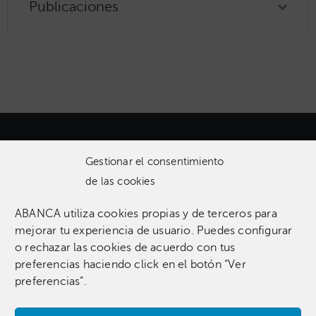
Publicaciones
Gestionar el consentimiento
de las cookies
ABANCA utiliza cookies propias y de terceros para
Una colección que incluye 1.369 obras entre pinturas,
mejorar tu experiencia de usuario. Puedes configurar
esculturas, fotografías, grabados, dibujos e instalaciones
o rechazar las cookies de acuerdo con tus
pertenecientes a 255 artistas.​
preferencias haciendo click en el botón “Ver
preferencias”.