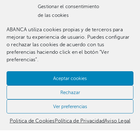
Gestionar el consentimiento
de las cookies
ABANCA utiliza cookies propias y de terceros para
Una colección que incluye 1.369 obras entre pinturas,
mejorar tu experiencia de usuario. Puedes configurar
esculturas, fotografías, grabados, dibujos e instalaciones
o rechazar las cookies de acuerdo con tus
pertenecientes a 255 artistas.​
preferencias haciendo click en el botón “Ver
preferencias”.
Aceptar cookies
Contacta con nosotros​
Rechazar
981 186 331
Ver preferencias
Politica de Cookies
Política de Privacidad
Aviso Legal