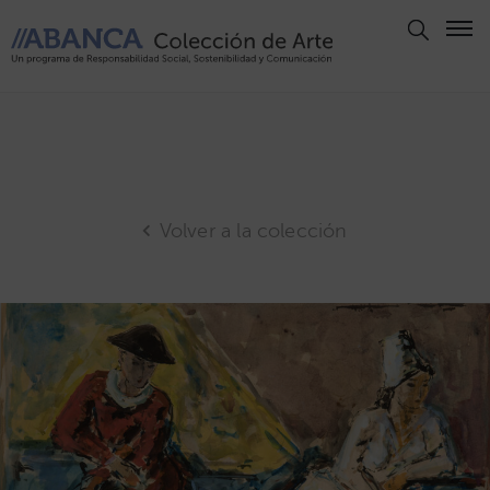
Aviso
Legal
Política
de
Privacidad
Volver a la colección
Politica
de
Cookies
Panel
de
Cookies
Derechos
de Autor
ABANCA