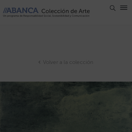
Aviso
Legal
Política
de
Privacidad
Volver a la colección
Politica
de
Cookies
Panel
de
Cookies
Derechos
de Autor
ABANCA