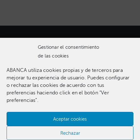
Gestionar el consentimiento
de las cookies
ABANCA utiliza cookies propias y de terceros para
Una colección que incluye 1.369 obras entre pinturas,
mejorar tu experiencia de usuario. Puedes configurar
esculturas, fotografías, grabados, dibujos e instalaciones
o rechazar las cookies de acuerdo con tus
pertenecientes a 255 artistas.​
preferencias haciendo click en el botón “Ver
preferencias”.
Aceptar cookies
Contacta con nosotros​
Rechazar