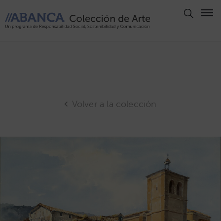
Aviso
Legal
Política
de
Privacidad
Volver a la colección
Politica
de
Cookies
Panel
de
Cookies
Derechos
de Autor
ABANCA