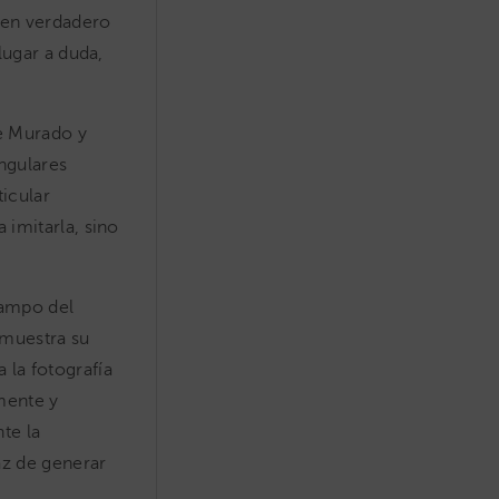
e en verdadero
lugar a duda,
de Murado y
ingulares
ticular
 imitarla, sino
campo del
emuestra su
 la fotografía
mente y
te la
az de generar