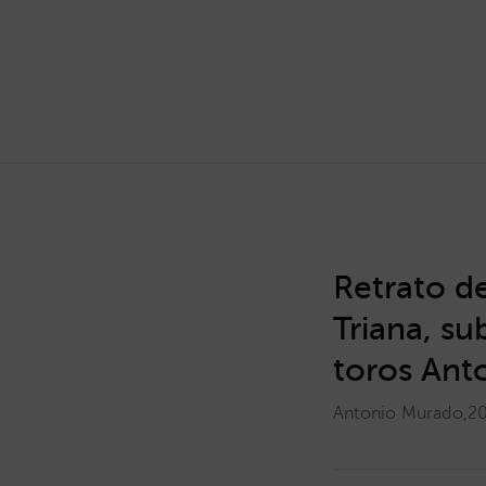
Retrato de
Triana, su
toros Ant
Antonio Murado
,
2