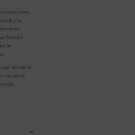
 vinculaciones
itual y su
ratamiento
e un tiempo
en la
do.
isual, donde el
r narrativo,
n modo,