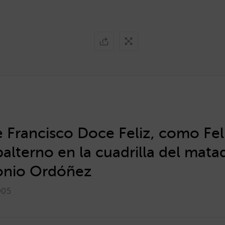
 Francisco Doce Feliz, como Feli
balterno en la cuadrilla del mata
onio Ordóñez
005