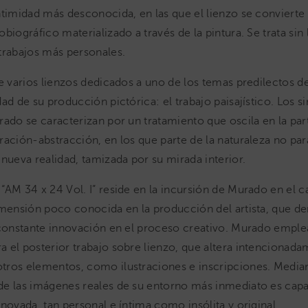
ntimidad más desconocida, en las que el lienzo se conviert
biográfico materializado a través de la pintura. Se trata sin 
trabajos más personales.
ye varios lienzos dedicados a uno de los temas predilectos 
ad de su producción pictórica: el trabajo paisajístico. Los s
rado se caracterizan por un tratamiento que oscila en la par
ración-abstracción, en los que parte de la naturaleza no para
 nueva realidad, tamizada por su mirada interior.
“AM 34 x 24 Vol. I” reside en la incursión de Murado en el 
imensión poco conocida en la producción del artista, que d
 constante innovación en el proceso creativo. Murado emplea
 el posterior trabajo sobre lienzo, que altera intencionada
ros elementos, como ilustraciones e inscripciones. Median
de las imágenes reales de su entorno más inmediato es cap
enovada, tan personal e íntima como insólita y original.