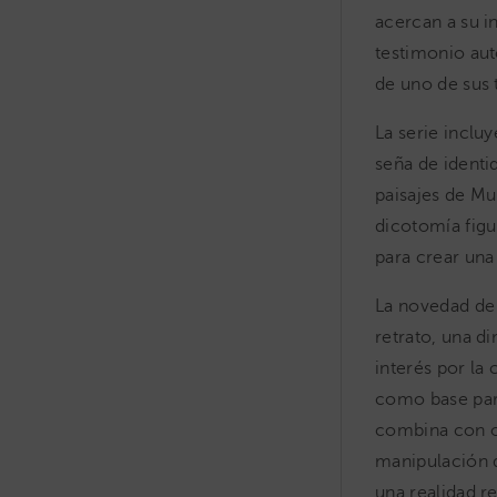
acercan a su i
testimonio auto
de uno de sus 
La serie inclu
seña de identid
paisajes de Mu
dicotomía figu
para crear una
La novedad de 
retrato, una d
interés por la
como base para
combina con ot
manipulación 
una realidad r