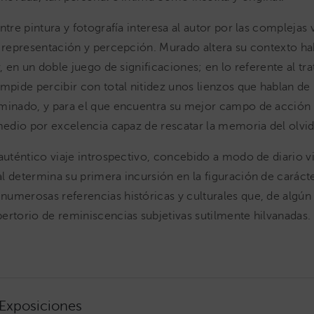
ntre pintura y fotografía interesa al autor por las complejas
, representación y percepción. Murado altera su contexto hab
r, en un doble juego de significaciones; en lo referente al t
impide percibir con total nitidez unos lienzos que hablan d
minado, y para el que encuentra su mejor campo de acción 
 medio por excelencia capaz de rescatar la memoria del olvi
 auténtico viaje introspectivo, concebido a modo de diario v
l determina su primera incursión en la figuración de carácte
umerosas referencias históricas y culturales que, de algú
ertorio de reminiscencias subjetivas sutilmente hilvanadas.
 Exposiciones