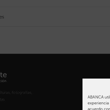
es
turas, fotografías,
ABANCA utili
as.​
experiencia 
acuerdo con 