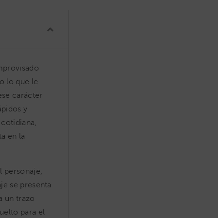
improvisado
o lo que le
ese carácter
ápidos y
cotidiana,
ta en la
l personaje,
aje se presenta
a un trazo
uelto para el