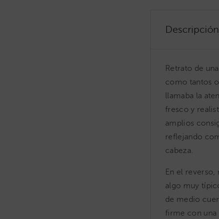
Descripción
Retrato de un
como tantos ot
llamaba la ate
fresco y realis
amplios consi
reflejando com
cabeza.
En el reverso, 
algo muy típic
de medio cuerpo
firme con una 