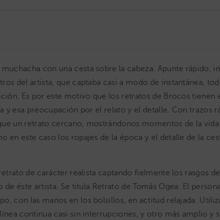
a muchacha con una cesta sobre la cabeza. Apunte rápido, 
ros del artista, que captaba casi a modo de instantánea, tod
nción. Es por este motivo que los retratos de Brocos tienen 
ta y esa preocupación por el relato y el detalle. Con trazos r
gue un retrato cercano, mostrándonos momentos de la vida 
o en este caso los ropajes de la época y el detalle de la ces
retrato de carácter realista captando fielmente los rasgos de
o de éste artista. Se titula Retrato de Tomás Ogea. El person
, con las manos en los bolsillos, en actitud relajada. Utiliz
línea continua casi sin interrupciones, y otro más amplio y s