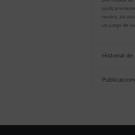
piel rosada de
púdica
renacen
neutro, sin pr
un juego de lu
Historial de
Publicacion