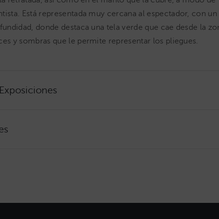
 la retratada, así como en el manto que la cubre, a modo de
tista. Está representada muy cercana al espectador, con un
ofundidad, donde destaca una tela verde que cae desde la zo
ces y sombras que le permite representar los pliegues.
 Exposiciones
es