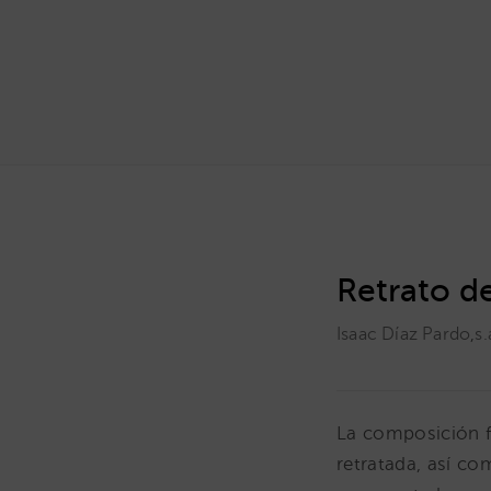
Retrato d
Isaac Díaz Pardo
,
s.
La composición fi
retratada, así c