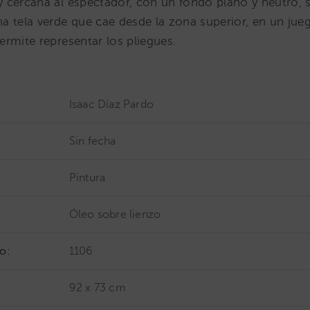
 cercana al espectador, con un fondo plano y neutro, s
 tela verde que cae desde la zona superior, en un jueg
rmite representar los pliegues.
Isaac Díaz Pardo
Sin fecha
Pintura
Óleo sobre lienzo
o:
1106
92 x 73 cm