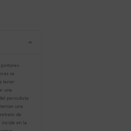
s pintores
ores se
a tener
ar una
el periodista
 tenían una
retrato de
 incide en la