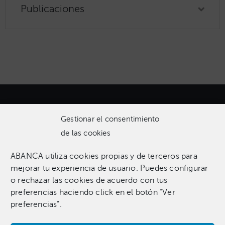
Publicaciones
Gestionar el consentimiento
de las cookies
ABANCA utiliza cookies propias y de terceros para
Una colección que incluye 1.369 obras entre pinturas,
mejorar tu experiencia de usuario. Puedes configurar
esculturas, fotografías, grabados, dibujos e instalaciones
o rechazar las cookies de acuerdo con tus
pertenecientes a 255 artistas.​
preferencias haciendo click en el botón “Ver
preferencias”.