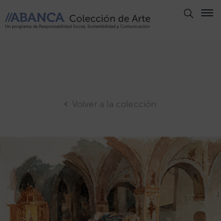
Aviso
Legal
Política
de
Privacidad
Volver a la colección
Politica
de
Cookies
Panel
de
Cookies
Derechos
de Autor
ABANCA