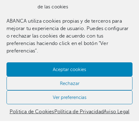
de las cookies
ABANCA utiliza cookies propias y de terceros para
Una colección que incluye 1.369 obras entre pinturas,
mejorar tu experiencia de usuario. Puedes configurar
esculturas, fotografías, grabados, dibujos e instalaciones
o rechazar las cookies de acuerdo con tus
pertenecientes a 255 artistas.​
preferencias haciendo click en el botón “Ver
preferencias”.
Aceptar cookies
Contacta con nosotros​
Rechazar
981 186 331
Ver preferencias
Politica de Cookies
Política de Privacidad
Aviso Legal