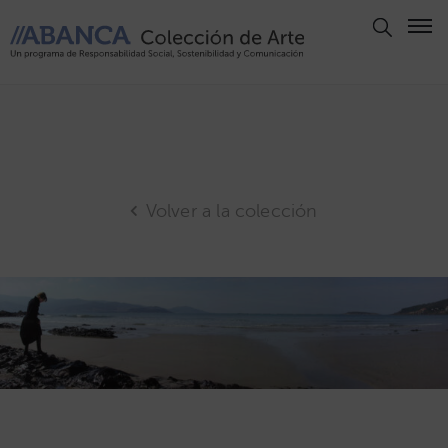
Aviso
Legal
Política
de
Privacidad
Volver a la colección
Politica
de
Cookies
Panel
de
Cookies
Derechos
de Autor
ABANCA