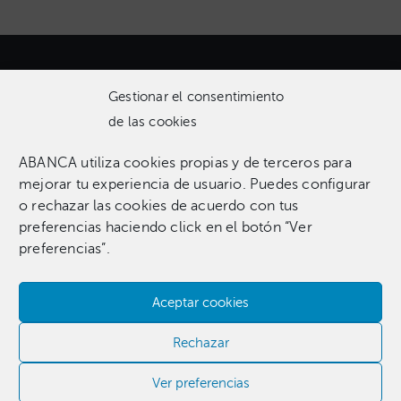
Gestionar el consentimiento
de las cookies
ABANCA utiliza cookies propias y de terceros para
Una colección que incluye 1.369 obras entre pinturas,
mejorar tu experiencia de usuario. Puedes configurar
esculturas, fotografías, grabados, dibujos e instalaciones
o rechazar las cookies de acuerdo con tus
pertenecientes a 255 artistas.​
preferencias haciendo click en el botón “Ver
preferencias”.
Aceptar cookies
Contacta con nosotros​
Rechazar
981 186 331
Ver preferencias