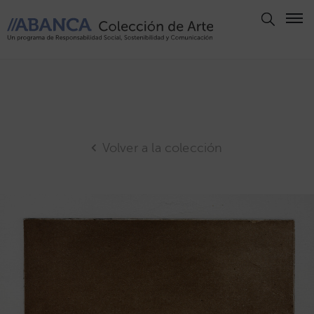
Aviso
Legal
Política
de
Privacidad
Volver a la colección
Politica
de
Cookies
Panel
de
Cookies
Derechos
de Autor
ABANCA