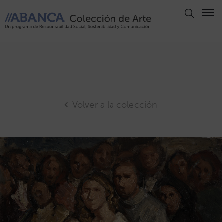
Aviso
Legal
Política
de
Privacidad
Volver a la colección
Politica
de
Cookies
Panel
de
Cookies
Derechos
de Autor
ABANCA