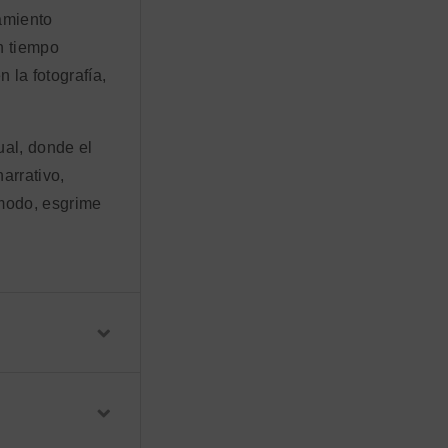
tamiento
un tiempo
 la fotografía,
ual, donde el
arrativo,
 modo, esgrime