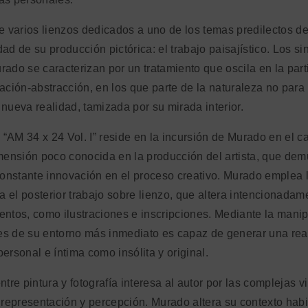
ye varios lienzos dedicados a uno de los temas predilectos d
ad de su producción pictórica: el trabajo paisajístico. Los si
rado se caracterizan por un tratamiento que oscila en la part
ación-abstracción, en los que parte de la naturaleza no para i
 nueva realidad, tamizada por su mirada interior.
“AM 34 x 24 Vol. I” reside en la incursión de Murado en el 
imensión poco conocida en la producción del artista, que dem
 constante innovación en el proceso creativo. Murado emplea l
 el posterior trabajo sobre lienzo, que altera intencionada
entos, como ilustraciones e inscripciones. Mediante la manip
s de su entorno más inmediato es capaz de generar una rea
ersonal e íntima como insólita y original.
ntre pintura y fotografía interesa al autor por las complejas 
, representación y percepción. Murado altera su contexto habi