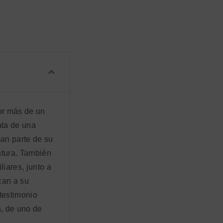
por más de un
ata de una
man parte de su
intura. También
iares, junto a
can a su
testimonio
a, de uno de