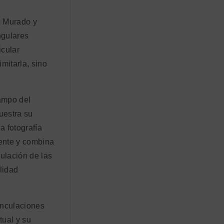
e Murado y
ngulares
icular
mitarla, sino
campo del
uestra su
a fotografía
mente y combina
ulación de las
lidad
vinculaciones
tual y su