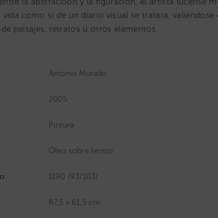
tre la abstracción y la figuración, el artista lucense m
vida como si de un diario visual se tratara, valiéndose
de paisajes, retratos u otros elementos.
Antonio Murado
2005
Pintura
Óleo sobre lienzo
o:
1190 (93/103)
87,5 x 61,5 cm