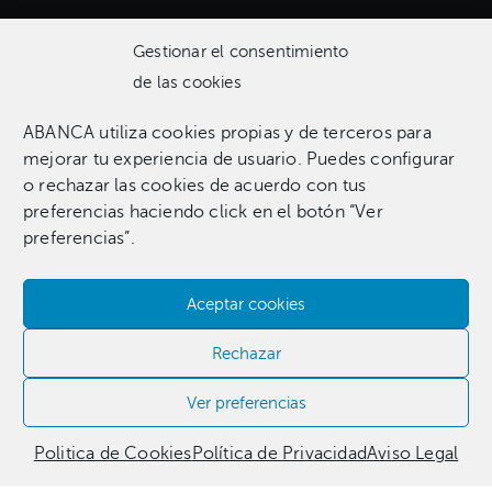
Gestionar el consentimiento
de las cookies
ABANCA utiliza cookies propias y de terceros para
Una colección que incluye 1.369 obras entre pinturas,
mejorar tu experiencia de usuario. Puedes configurar
esculturas, fotografías, grabados, dibujos e instalaciones
o rechazar las cookies de acuerdo con tus
pertenecientes a 255 artistas.​
preferencias haciendo click en el botón “Ver
preferencias”.
Aceptar cookies
Contacta con nosotros​
Rechazar
981 186 331
Ver preferencias
Politica de Cookies
Política de Privacidad
Aviso Legal