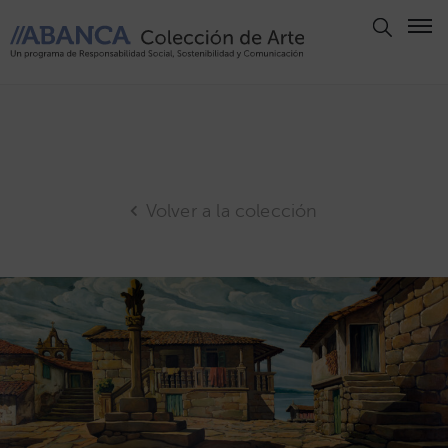
Aviso
Legal
Política
de
Privacidad
Volver a la colección
Politica
de
Cookies
Panel
de
Cookies
Derechos
de Autor
ABANCA