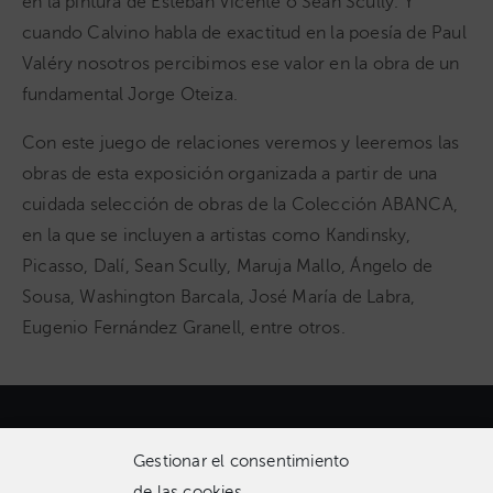
en la pintura de Esteban Vicente o Sean Scully. Y
cuando Calvino habla de exactitud en la poesía de Paul
Valéry nosotros percibimos ese valor en la obra de un
fundamental Jorge Oteiza.
Con este juego de relaciones veremos y leeremos las
obras de esta exposición organizada a partir de una
cuidada selección de obras de la Colección ABANCA,
en la que se incluyen a artistas como Kandinsky,
Picasso, Dalí, Sean Scully, Maruja Mallo, Ángelo de
Sousa, Washington Barcala, José María de Labra,
Eugenio Fernández Granell, entre otros.
Gestionar el consentimiento
de las cookies