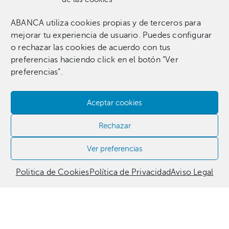
ABANCA utiliza cookies propias y de terceros para
Una colección que incluye 1.369 obras entre pinturas,
mejorar tu experiencia de usuario. Puedes configurar
esculturas, fotografías, grabados, dibujos e instalaciones
o rechazar las cookies de acuerdo con tus
pertenecientes a 255 artistas.​
preferencias haciendo click en el botón “Ver
preferencias”.
Aceptar cookies
Contacta con nosotros​
Rechazar
981 186 331
Ver preferencias
Politica de Cookies
Política de Privacidad
Aviso Legal