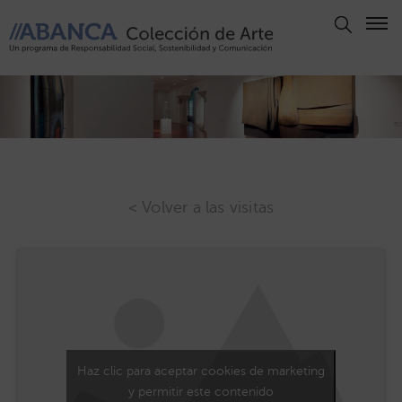
Aviso
Legal
Política
de
Privacidad
Politica
< Volver a las visitas
de
Cookies
Panel
de
Cookies
Derechos
Haz clic para aceptar cookies de marketing
de Autor
y permitir este contenido
ABANCA