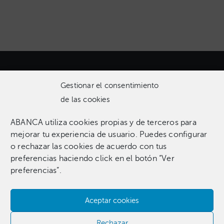
Gestionar el consentimiento
de las cookies
ABANCA utiliza cookies propias y de terceros para
Una colección que incluye 1.369 obras entre pinturas,
mejorar tu experiencia de usuario. Puedes configurar
esculturas, fotografías, grabados, dibujos e instalaciones
o rechazar las cookies de acuerdo con tus
pertenecientes a 255 artistas.​
preferencias haciendo click en el botón “Ver
preferencias”.
Aceptar cookies
Contacta con nosotros​
Rechazar