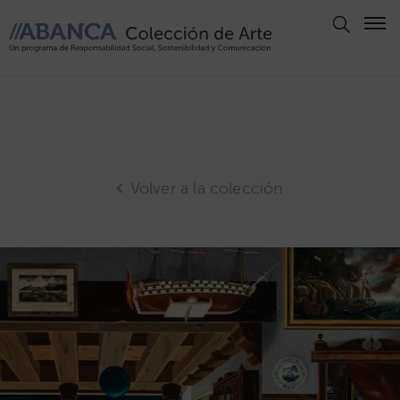
Aviso
Legal
Política
de
Privacidad
Volver a la colección
Politica
de
Cookies
Panel
de
Cookies
Derechos
de Autor
ABANCA