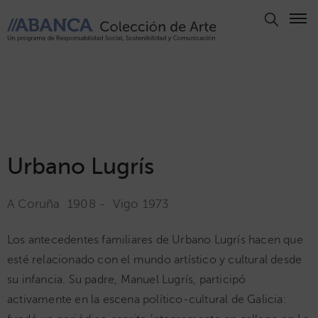
Aviso
Legal
Política
de
Privacidad
Politica
Urbano Lugrís
de
Cookies
A Coruña 1908 - Vigo 1973
Panel
de
Los antecedentes familiares de Urbano Lugrís hacen que
Cookies
esté relacionado con el mundo artístico y cultural desde
Derechos
su infancia. Su padre, Manuel Lugrís, participó
de Autor
activamente en la escena político-cultural de Galicia:
ABANCA