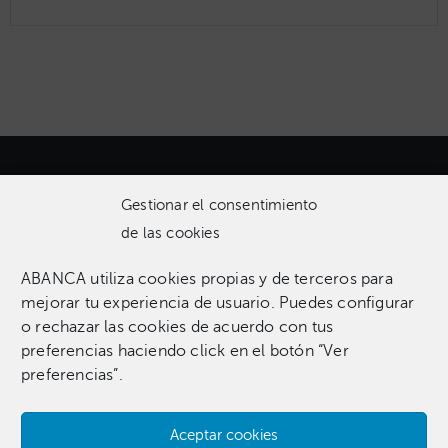
Gestionar el consentimiento
de las cookies
ABANCA utiliza cookies propias y de terceros para
Una colección que incluye 1.369 obras entre pinturas,
mejorar tu experiencia de usuario. Puedes configurar
esculturas, fotografías, grabados, dibujos e instalaciones
o rechazar las cookies de acuerdo con tus
pertenecientes a 255 artistas.​
preferencias haciendo click en el botón “Ver
preferencias”.
Aceptar cookies