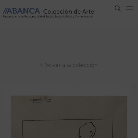
Aviso
Legal
Política
de
Privacidad
Volver a la colección
Politica
de
Cookies
Panel
de
Cookies
Derechos
de Autor
ABANCA