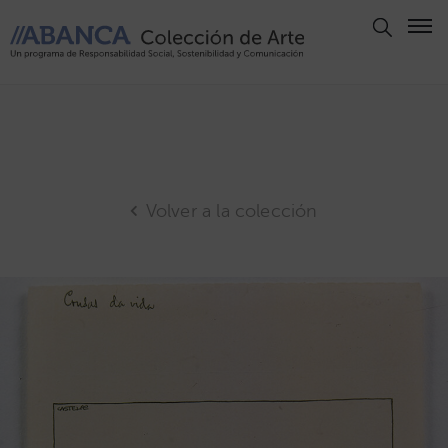
Aviso
Legal
Política
de
Privacidad
Volver a la colección
Politica
de
Cookies
Panel
de
Cookies
Derechos
de Autor
ABANCA