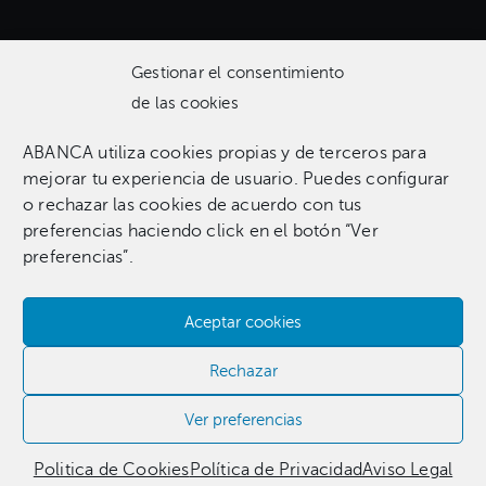
Gestionar el consentimiento
de las cookies
ABANCA utiliza cookies propias y de terceros para
Una colección que incluye 1.369 obras entre pinturas,
mejorar tu experiencia de usuario. Puedes configurar
esculturas, fotografías, grabados, dibujos e instalaciones
o rechazar las cookies de acuerdo con tus
pertenecientes a 255 artistas.​
preferencias haciendo click en el botón “Ver
preferencias”.
Aceptar cookies
Contacta con nosotros​
Rechazar
981 186 331
Ver preferencias
Politica de Cookies
Política de Privacidad
Aviso Legal