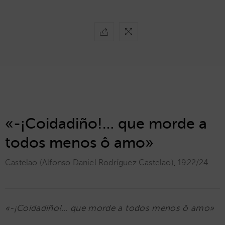
«-¡Coidadiño!… que morde a
todos menos ô amo»
Castelao (Alfonso Daniel Rodríguez Castelao)
,
1922/24
«-¡Coidadiño!… que morde a todos menos ô amo»