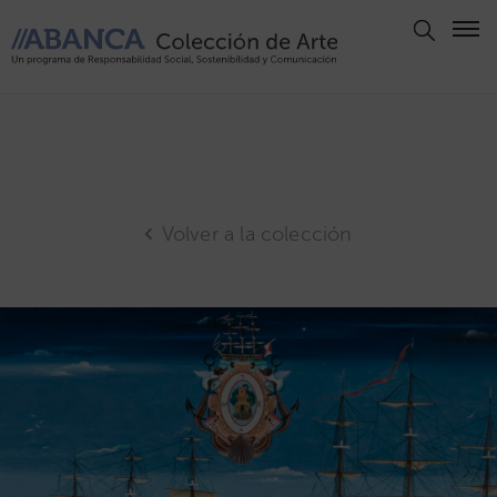
Aviso
Legal
Política
de
Privacidad
Volver a la colección
Politica
de
Cookies
Panel
de
Cookies
Derechos
de Autor
ABANCA