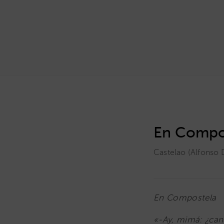
En Compo
Castelao (Alfonso 
En Compostela
«-Ay, mimá: ¿can