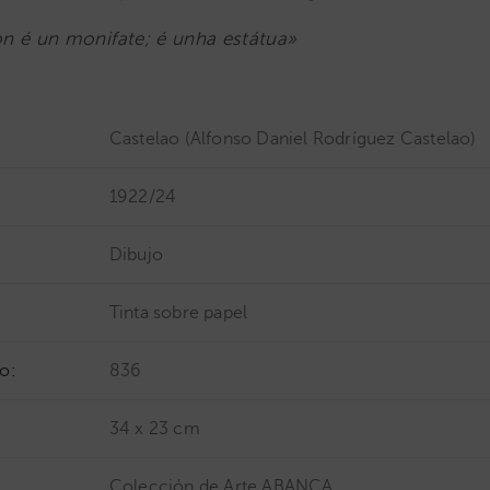
n é un monifate; é unha estátua»
Castelao (Alfonso Daniel Rodríguez Castelao)
1922/24
Dibujo
Tinta sobre papel
o:
836
34 x 23 cm
Colección de Arte ABANCA