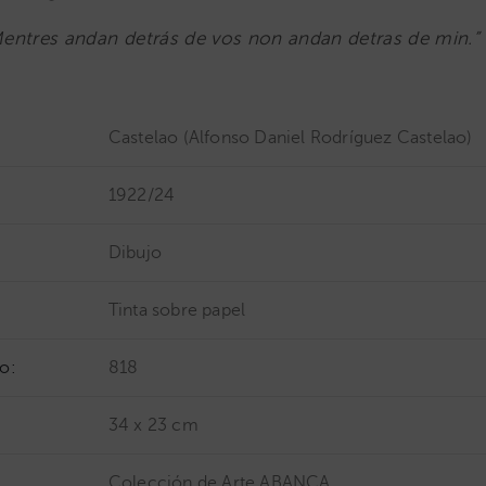
entres andan detrás de vos non andan detras de min.”
Castelao (Alfonso Daniel Rodríguez Castelao)
1922/24
Dibujo
Tinta sobre papel
o:
818
34 x 23 cm
Colección de Arte ABANCA