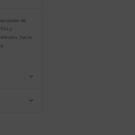
espojadas de
frío y
árboles, hacia
te.