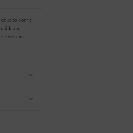
s cálidos como
onalidades
ue crea una