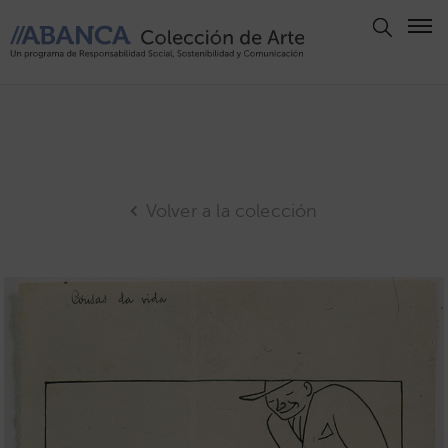
Aviso
Legal
Política
de
Privacidad
Volver a la colección
Politica
de
Cookies
Panel
de
Cookies
Derechos
de Autor
ABANCA