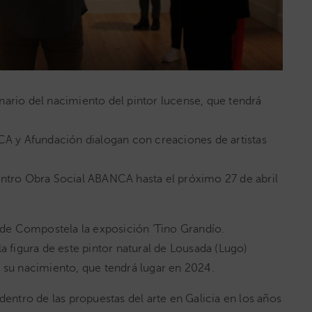
enario del nacimiento del pintor lucense, que tendrá
25 marzo 2024
A y Afundación dialogan con creaciones de artistas
Inauguramos en el Museo de
León la exposición ‘Pintura
escrita. Arte y Literatura.
Centro Obra Social ABANCA hasta el próximo 27 de abril
Colección ABANCA’
de Compostela la exposición ‘Tino Grandío.
a figura de este pintor natural de Lousada (Lugo)
e su nacimiento, que tendrá lugar en 2024.
dentro de las propuestas del arte en Galicia en los años