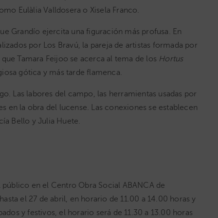
omo Eulàlia Valldosera o Xisela Franco.
ue Grandío ejercita una figuración más profusa. En
lizados por Los Bravú, la pareja de artistas formada por
 que Tamara Feijoo se acerca al tema de los
Hortus
ligiosa gótica y más tarde flamenca.
llego. Las labores del campo, las herramientas usadas por
les en la obra del lucense. Las conexiones se establecen
ía Bello y Julia Huete.
al público en el Centro Obra Social ABANCA de
sta el 27 de abril, en horario de 11.00 a 14.00 horas y
ados y festivos, el horario será de 11.30 a 13.00 horas