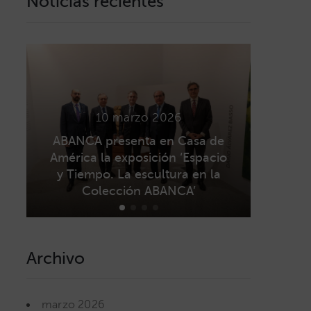
Noticias recientes
10 marzo 2026
ABANCA presenta en Casa de
América la exposición ‘Espacio
ABANC
y Tiempo. La escultura en la
la ex
Colección ABANCA’
Lab
Archivo
marzo 2026