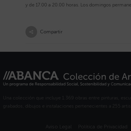
y de 17.00 a 20.00 horas. Los domingos perma
Compartir
Una colección que incluye 1.369 obras entre pinturas, escul
grabados, dibujos e instalaciones pertenecientes a 255 artist
Aviso Legal
Política de Privacidad