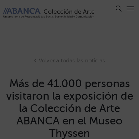
Aviso
Legal
Política
de
Privacidad
Volver a todas las noticias
Politica
de
Más de 41.000 personas
Cookies
visitaron la exposición de
Panel
de
la Colección de Arte
Cookies
ABANCA en el Museo
Derechos
de Autor
Thyssen
ABANCA