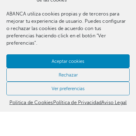
de las cookies
ABANCA utiliza cookies propias y de terceros para
Una colección que incluye 1.369 obras entre pinturas,
mejorar tu experiencia de usuario. Puedes configurar
esculturas, fotografías, grabados, dibujos e instalaciones
o rechazar las cookies de acuerdo con tus
pertenecientes a 255 artistas.​
preferencias haciendo click en el botón “Ver
preferencias”.
Aceptar cookies
Contacta con nosotros​
Rechazar
981 186 331
Ver preferencias
Politica de Cookies
Política de Privacidad
Aviso Legal